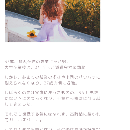
33歳、横浜在住の専業キャバ嬢。
大学卒業後は、3年半ほど派遣会社に勤務。
しかし、あまりの残業の多さや上司のパワハラに
耐えられなくなり、27歳の頃に退職。
しばらくの間は実家に戻ったものの、3ヶ月も経
たない内に居づらくなり、千葉から横浜に引っ越
してきました。
それでも復職する気にはなれず、高時給に惹かれ
てガールズバーに。
これが人生の転機となり、その後はお酒が好きな