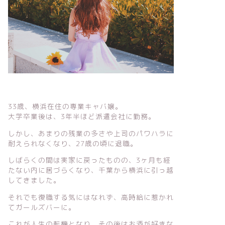
33歳、横浜在住の専業キャバ嬢。
大学卒業後は、3年半ほど派遣会社に勤務。
しかし、あまりの残業の多さや上司のパワハラに
耐えられなくなり、27歳の頃に退職。
しばらくの間は実家に戻ったものの、3ヶ月も経
たない内に居づらくなり、千葉から横浜に引っ越
してきました。
それでも復職する気にはなれず、高時給に惹かれ
てガールズバーに。
これが人生の転機となり、その後はお酒が好きな