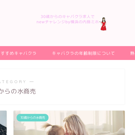
おすすめキャバクラ
キャバクラの年齢制限について
熟
ATEGORY ―
歳からの水商売
30歳からの水商売