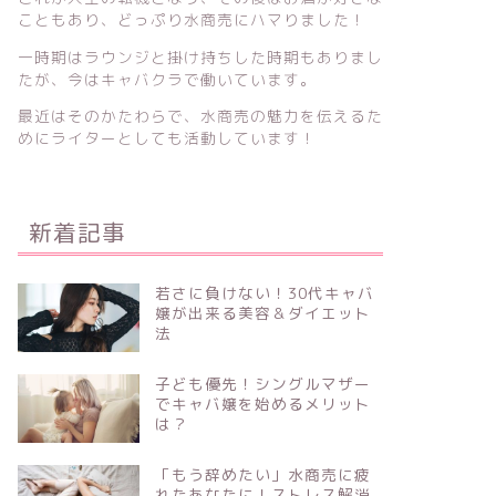
こともあり、どっぷり水商売にハマりました！
一時期はラウンジと掛け持ちした時期もありまし
たが、今はキャバクラで働いています。
最近はそのかたわらで、水商売の魅力を伝えるた
めにライターとしても活動しています！
新着記事
若さに負けない！30代キャバ
嬢が出来る美容＆ダイエット
法
子ども優先！シングルマザー
でキャバ嬢を始めるメリット
は？
「もう辞めたい」水商売に疲
れたあなたに！ストレス解消