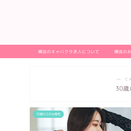
横浜のキャバクラ求人について
横浜の
― C
30
30歳からの水商売