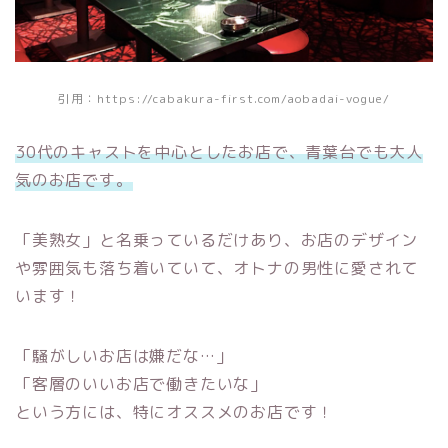
引用：https://cabakura-first.com/aobadai-vogue/
30代のキャストを中心としたお店で、青葉台でも大人
気のお店です。
「美熟女」と名乗っているだけあり、お店のデザイン
や雰囲気も落ち着いていて、オトナの男性に愛されて
います！
「騒がしいお店は嫌だな…」
「客層のいいお店で働きたいな」
という方には、特にオススメのお店です！