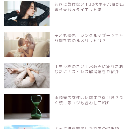
若さに負けない！30代キャバ嬢が出
来る美容＆ダイエット法
子ども優先！シングルマザーでキャ
バ嬢を始めるメリットは？
「もう辞めたい」水商売に疲れたあ
なたに！ストレス解消法をご紹介
水商売の女性は何歳まで働ける？長
く続けるコツも合わせて紹介
キャバ嬢を卒業した将来の選択肢