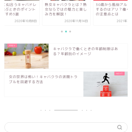
0代に似合うキャバドレ
熟女キャバクラとは？熟
30歳から風俗アルバ
を選ぶときのポイント
女ならではの魅力と楽し
するのはアリ？働く
おすすめ3選
み方を解説！
の注意点とは
2020年10月8日
2020年11月14日
2021年3
キャバクラで働くときの年齢制限はあ
る？年齢別のイメージ
女の世界は怖い！キャバクラの派閥トラ
ブルを回避する方法