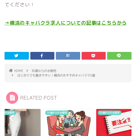
てください！
→横浜のキャバクラ求人についての記事はこちらから
HOME
30歳からの水商売
はじめてでも働きやすい！横浜のおすすめキャバクラ5選
RELATED POST
歳からの水商売
30歳からの水商売
30歳からの水商売