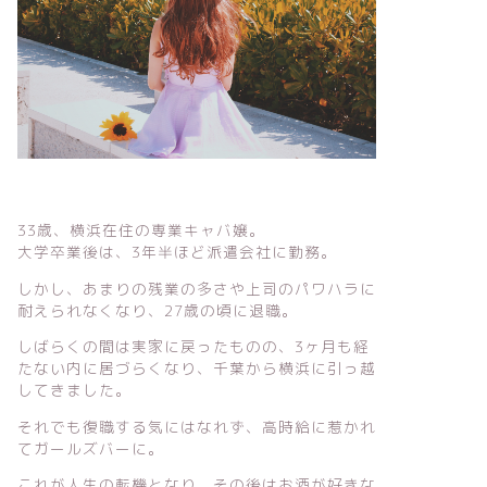
33歳、横浜在住の専業キャバ嬢。
大学卒業後は、3年半ほど派遣会社に勤務。
しかし、あまりの残業の多さや上司のパワハラに
耐えられなくなり、27歳の頃に退職。
しばらくの間は実家に戻ったものの、3ヶ月も経
たない内に居づらくなり、千葉から横浜に引っ越
してきました。
それでも復職する気にはなれず、高時給に惹かれ
てガールズバーに。
これが人生の転機となり、その後はお酒が好きな