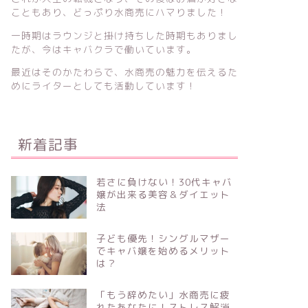
こともあり、どっぷり水商売にハマりました！
一時期はラウンジと掛け持ちした時期もありまし
たが、今はキャバクラで働いています。
最近はそのかたわらで、水商売の魅力を伝えるた
めにライターとしても活動しています！
新着記事
若さに負けない！30代キャバ
嬢が出来る美容＆ダイエット
法
子ども優先！シングルマザー
でキャバ嬢を始めるメリット
は？
「もう辞めたい」水商売に疲
れたあなたに！ストレス解消