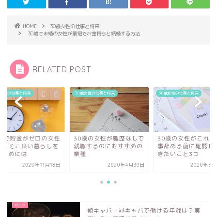
HOME
30歳女性の仕事と将来
30歳で未婚の女性が最短でお金持ちと結婚する方法
RELATED POST
歳女性の仕事と将来
30歳女性の仕事と将来
30歳女性の仕事と将来
0歳で貯金がゼロの女性
30歳の女性が職歴なしで
30歳の女性がこれか
そこそこ良い暮らしを
就職するのにおすすめの
事辞める前に確認し
るためには
業種
きたいこと3つ
2020年11月18日
2020年4月30日
2020年3月
朝キャバ・昼キャバで働ける年齢は？実